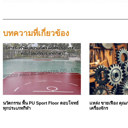
บทความที่เกี่ยวข้อง
นวัตกรรม พื้น PU Sport Floor ตอบโจทย์
แหล่ง ขายเฟือง คุณ
ทุกประเภทกีฬา
เครื่องจักร