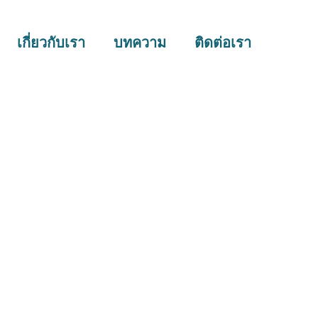
เกี่ยวกับเรา
บทความ
ติดต่อเรา