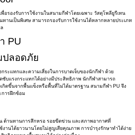
เพื่อรองรับการใช้งานในสนามกีฬาโดยเฉพาะ วัสดุโพลียูรีเทน
ละทนทานเป็นพิเศษ สามารถรองรับการใช้งานได้หลากหลายประเภท
อล
ฬา PU
มปลอดภัย
ดแรงกระแทกและความเสี่ยงในการบาดเจ็บของนักกีฬา ด้วย
ูดซับแรงกระแทกได้อย่างมีประสิทธิภาพ นักกีฬาสามารถ
กิดขึ้นจากพื้นแข็งหรือพื้นที่ไม่ได้มาตรฐาน สนามกีฬา PU จึง
ะการฝึกซ้อม
ชั้น ต้านทานการสึกหรอ รอยขีดข่วน และสภาพอากาศที่
ถใช้งานได้ยาวนานโดยไม่สูญเสียคุณภาพ การบำรุงรักษาทำได้ง่าย