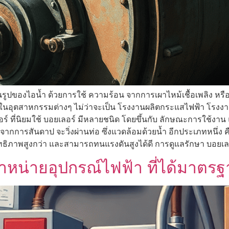
รูปของไอน้ำ ด้วยการใช้ ความร้อน จากการเผาไหม้เชื้อเพลิง หรือ
คัญ ในอุตสาหกรรมต่างๆ ไม่ว่าจะเป็น โรงงานผลิตกระแสไฟฟ้า 
์ ที่นิยมใช้ บอยเลอร์ มีหลายชนิด โดยขึ้นกับ ลักษณะการใช้งา
 จากการสันดาป จะวิ่งผ่านท่อ ซึ่งแวดล้อมด้วยน้ำ อีกประเภทหนึ่ง คื
สิทธิภาพสูงกว่า และสามารถทนแรงดันสูงได้ดี การดูแลรักษา บอยเล
หน่ายอุปกรณ์ไฟฟ้า ที่ได้มาตร